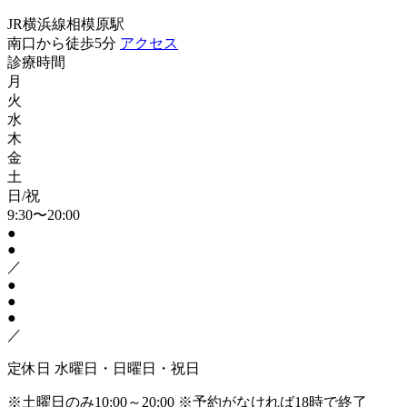
JR横浜線相模原駅
南口から徒歩5分
アクセス
診療時間
月
火
水
木
金
土
日/祝
9:30〜20:00
●
●
／
●
●
●
／
定休日
水曜日・日曜日・祝日
※土曜日のみ10:00～20:00
※予約がなければ18時で終了