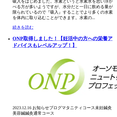
吸入をはじめました。水素というと水素水を思い浮か
べる方が多いようですが、水分だと一日に飲める量が
限られているので『吸入』することでより多くの水素
を体内に取り込むことができます。水素の...
続きを読む
ONP取得しました！【妊活中の方への栄養ア
ドバイスもレベルアップ！】
2023.12.16
お知らせ
ブログ
マタニティコース
未妊鍼灸
美容鍼
鍼灸通常コース