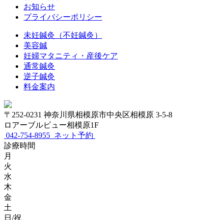
お知らせ
プライバシーポリシー
未妊鍼灸（不妊鍼灸）
美容鍼
妊婦マタニティ・産後ケア
通常鍼灸
逆子鍼灸
料金案内
〒252-0231 神奈川県相模原市中央区相模原 3-5-8
ロアーブルビュー相模原1F
042-754-8955
ネット予約
診療時間
月
火
水
木
金
土
日/祝