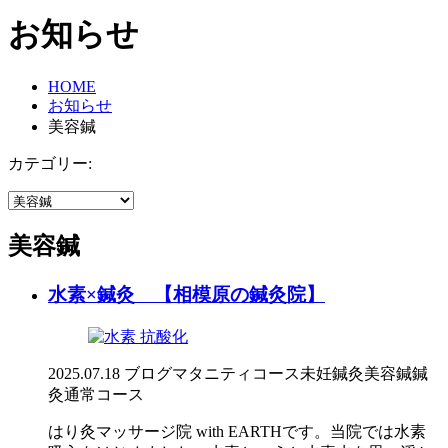
お知らせ
HOME
お知らせ
美容鍼
カテゴリー:
美容鍼
水素×鍼灸 【相模原の鍼灸院】
2025.07.18
ブログ
マタニティコース
未妊鍼灸
美容鍼
鍼
灸通常コース
はり灸マッサージ院 with EARTHです。当院では水素