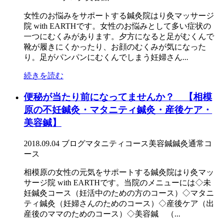
女性のお悩みをサポートする鍼灸院はり灸マッサージ
院 with EARTHです。女性のお悩みとして多い症状の
一つにむくみがあります。夕方になると足がむくんで
靴が履きにくかったり、お顔のむくみが気になった
り。足がパンパンにむくんでしまう妊婦さん...
続きを読む
便秘が当たり前になってませんか？ 【相模
原の不妊鍼灸・マタニティ鍼灸・産後ケア・
美容鍼】
2018.09.04
ブログ
マタニティコース
美容鍼
鍼灸通常コ
ース
相模原の女性の元気をサポートする鍼灸院はり灸マッ
サージ院 with EARTHです。当院のメニューには◇未
妊鍼灸コース（妊活中のための方のコース）◇マタニ
ティ鍼灸（妊婦さんのためのコース）◇産後ケア（出
産後のママのためのコース）◇美容鍼 （...