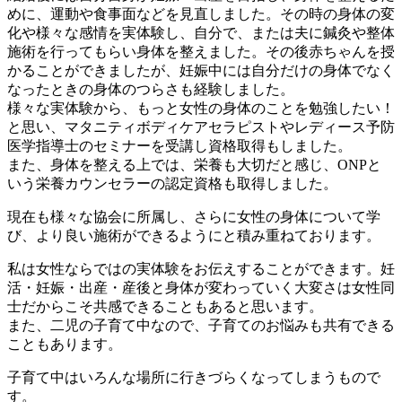
めに、運動や食事面などを見直しました。その時の身体の変
化や様々な感情を実体験し、自分で、または夫に鍼灸や整体
施術を行ってもらい身体を整えました。その後赤ちゃんを授
かることができましたが、妊娠中には自分だけの身体でなく
なったときの身体のつらさも経験しました。
様々な実体験から、もっと女性の身体のことを勉強したい！
と思い、マタニティボディケアセラピストやレディース予防
医学指導士のセミナーを受講し資格取得もしました。
また、身体を整える上では、栄養も大切だと感じ、ONPと
いう栄養カウンセラーの認定資格も取得しました。
現在も様々な協会に所属し、さらに女性の身体について学
び、より良い施術ができるようにと積み重ねております。
私は女性ならではの実体験をお伝えすることができます。妊
活・妊娠・出産・産後と身体が変わっていく大変さは女性同
士だからこそ共感できることもあると思います。
また、二児の子育て中なので、子育てのお悩みも共有できる
こともあります。
子育て中はいろんな場所に行きづらくなってしまうもので
す。