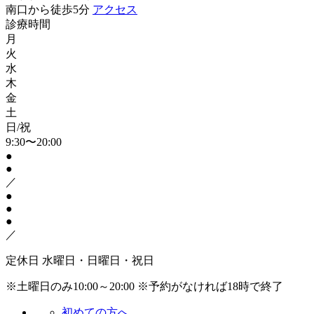
南口から徒歩5分
アクセス
診療時間
月
火
水
木
金
土
日/祝
9:30〜20:00
●
●
／
●
●
●
／
定休日
水曜日・日曜日・祝日
※土曜日のみ10:00～20:00
※予約がなければ18時で終了
初めての方へ