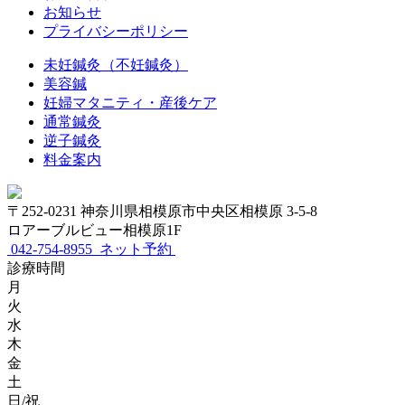
お知らせ
プライバシーポリシー
未妊鍼灸（不妊鍼灸）
美容鍼
妊婦マタニティ・産後ケア
通常鍼灸
逆子鍼灸
料金案内
〒252-0231 神奈川県相模原市中央区相模原 3-5-8
ロアーブルビュー相模原1F
042-754-8955
ネット予約
診療時間
月
火
水
木
金
土
日/祝