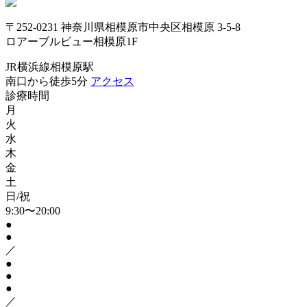
〒252-0231 神奈川県相模原市中央区相模原 3-5-8
ロアーブルビュー相模原1F
JR横浜線相模原駅
南口から徒歩5分
アクセス
診療時間
月
火
水
木
金
土
日/祝
9:30〜20:00
●
●
／
●
●
●
／