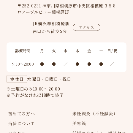
〒252-0231 神奈川県相模原市中央区相模原 3-5-8
ロアーブルビュー相模原1F
JR横浜線相模原駅
アクセス
南口から徒歩5分
診療時間
月
火
水
木
金
土
日/祝
9:30〜20:00
●
●
／
●
●
●
／
水曜日・日曜日・祝日
定休日
※土曜日のみ10:00～20:00
※予約がなければ18時で終了
初めての方へ
未妊鍼灸（不妊鍼灸）
当院について
美容鍼