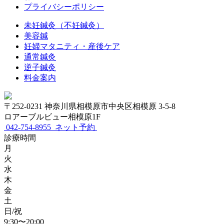
プライバシーポリシー
未妊鍼灸（不妊鍼灸）
美容鍼
妊婦マタニティ・産後ケア
通常鍼灸
逆子鍼灸
料金案内
〒252-0231 神奈川県相模原市中央区相模原 3-5-8
ロアーブルビュー相模原1F
042-754-8955
ネット予約
診療時間
月
火
水
木
金
土
日/祝
9:30〜20:00