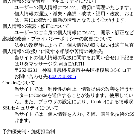
個人情報の安全管理・セキュリティについて
ユーザーの個人情報について、適切に管理いたします。
個人情報の漏洩・滅失・棄損・破壊・誤用・改変、およ
は、常に正確かつ最新の情報となるよう心がけます。
個人情報の確認・修正について
ユーザーのご自身の個人情報について、開示・訂正など
継続的改善・プライバシーポリシーの変更について
法令の改定等によって、個人情報の取り扱いは適宜見直
個人情報の取扱いに関する相談や苦情の連絡先
当サイトの個人情報の取扱に関するお問い合せは下記ま
はり灸マッサージ院 with EARTH
〒252-0231 神奈川県相模原市中央区相模原 3-5-8 
お問い合わせ先:
042-754-8955
Cookieについて
当サイトでは、利便性の向上・情報提供の改善を行うた
ーターにCookieを送信することがあります。使用
ん。また、ブラウザの設定により、Cookieによる情報
SSLセキュリティについて
当サイトでは、個人情報を入力する際、暗号化技術のSSL(S
けます。
予約優先制・施術担当制