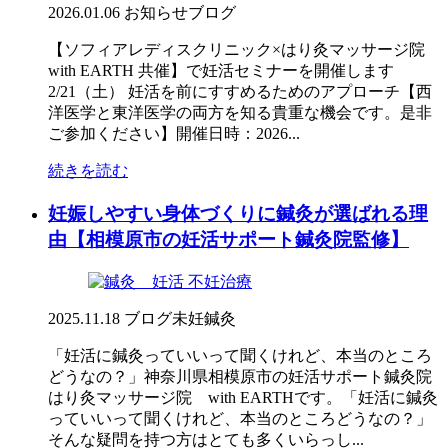
2026.01.06
お知らせ
ブログ
【ソフィアレディスクリニック×はり灸マッサージ院
with EARTH 共催】で妊活セミナーを開催します
2/21（土） 妊活を前にすすめるためのアプローチ【西
洋医学と東洋医学の両方を知る貴重な機会です。是非
ご参加ください】開催日時：2026...
続きを読む
妊娠しやすい身体づくりに鍼灸が選ばれる理
由【相模原市の妊活サポート鍼灸院監修】
2025.11.18
ブログ
未妊鍼灸
「妊活に鍼灸っていいって聞くけれど、本当のところ
どうなの？」神奈川県相模原市の妊活サポート鍼灸院
はり灸マッサージ院 with EARTHです。「妊活に鍼灸
っていいって聞くけれど、本当のところどうなの？」
そんな疑問を持つ方はとても多くいらっし...