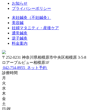
お知らせ
プライバシーポリシー
未妊鍼灸（不妊鍼灸）
美容鍼
妊婦マタニティ・産後ケア
通常鍼灸
逆子鍼灸
料金案内
〒252-0231 神奈川県相模原市中央区相模原 3-5-8
ロアーブルビュー相模原1F
042-754-8955
ネット予約
診療時間
月
火
水
木
金
土
日/祝