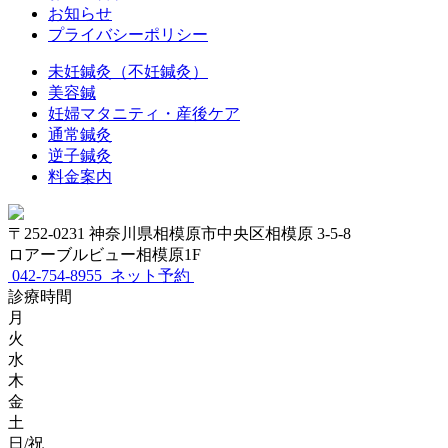
お知らせ
プライバシーポリシー
未妊鍼灸（不妊鍼灸）
美容鍼
妊婦マタニティ・産後ケア
通常鍼灸
逆子鍼灸
料金案内
〒252-0231 神奈川県相模原市中央区相模原 3-5-8
ロアーブルビュー相模原1F
042-754-8955
ネット予約
診療時間
月
火
水
木
金
土
日/祝