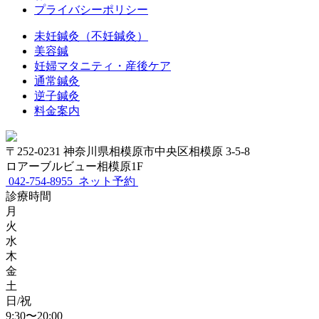
プライバシーポリシー
未妊鍼灸（不妊鍼灸）
美容鍼
妊婦マタニティ・産後ケア
通常鍼灸
逆子鍼灸
料金案内
〒252-0231 神奈川県相模原市中央区相模原 3-5-8
ロアーブルビュー相模原1F
042-754-8955
ネット予約
診療時間
月
火
水
木
金
土
日/祝
9:30〜20:00