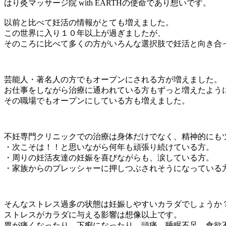
はり灸マッサージ院 with EARTHの使命であり想いです。
以前と比べて妊活の情報がとても増えました。
この世界に入り１０年以上が過ぎましたが、
そのころに比べて多くの方がいろんな選択肢で妊活と向き合
芸能人・著名人の方でもオープンにされる方が増えました。
お仕事をしながら治療に通われている方もずっと増えたよう
その職場でもオープンにしている方も増えました。
不妊専門クリニックでの治療は身体だけでなく、精神的にも
・次こそは！！と思いながら何年も頑張り続けている方。
・周りの妊活友達の妊娠を喜びながらも、涙している方。
・家族からのプレッシャーに押しつぶされそうになっている
そんなストレス過多の状態は妊娠しやすいカラダでしょうか
ストレスがカラダに与える影響は想像以上です。
胃が痛くなったり、下痢になったり、頭痛、睡眠不足、食欲