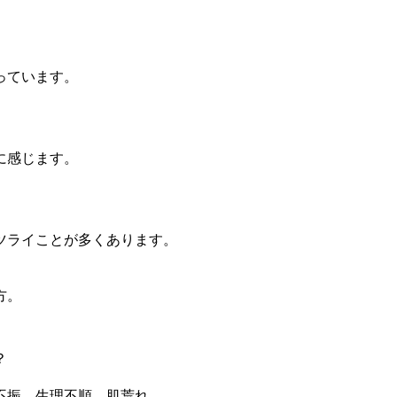
っています。
に感じます。
ツライことが多くあります。
方。
？
不振、生理不順、肌荒れ。