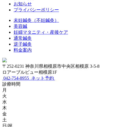
お知らせ
プライバシーポリシー
未妊鍼灸（不妊鍼灸）
美容鍼
妊婦マタニティ・産後ケア
通常鍼灸
逆子鍼灸
料金案内
〒252-0231 神奈川県相模原市中央区相模原 3-5-8
ロアーブルビュー相模原1F
042-754-8955
ネット予約
診療時間
月
火
水
木
金
土
日/祝