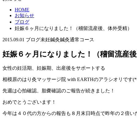
HOME
お知らせ
ブログ
妊娠６ヶ月になりました！（稽留流産後、体外受精）
2015.09.01
ブログ
未妊鍼灸
鍼灸通常コース
妊娠６ヶ月になりました！（稽留流産後
女性の妊活期、妊娠期、出産後をサポートする
相模原のはり灸マッサージ院 with EARTHのアラシオリです(*^-
先週は心拍確認、胎嚢確認のご報告が続きました！
おめでとうございます！
今年は４０代の方からの報告も８月末日時点で昨年の２倍い