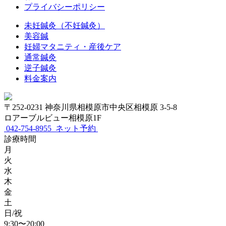
プライバシーポリシー
未妊鍼灸（不妊鍼灸）
美容鍼
妊婦マタニティ・産後ケア
通常鍼灸
逆子鍼灸
料金案内
〒252-0231 神奈川県相模原市中央区相模原 3-5-8
ロアーブルビュー相模原1F
042-754-8955
ネット予約
診療時間
月
火
水
木
金
土
日/祝
9:30〜20:00