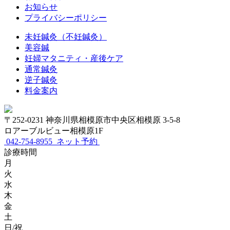
お知らせ
プライバシーポリシー
未妊鍼灸（不妊鍼灸）
美容鍼
妊婦マタニティ・産後ケア
通常鍼灸
逆子鍼灸
料金案内
〒252-0231 神奈川県相模原市中央区相模原 3-5-8
ロアーブルビュー相模原1F
042-754-8955
ネット予約
診療時間
月
火
水
木
金
土
日/祝