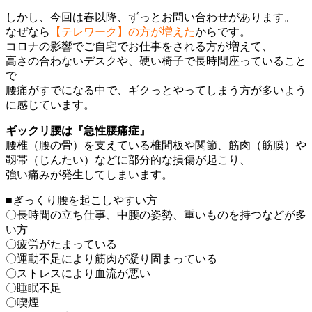
しかし、今回は春以降、ずっとお問い合わせがあります。
なぜなら
【テレワーク】の方が増えた
からです。
コロナの影響でご自宅でお仕事をされる方が増えて、
高さの合わないデスクや、硬い椅子で長時間座っていること
で
腰痛がすでになる中で、ギクっとやってしまう方が多いよう
に感じています。
ギックリ腰は『急性腰痛症』
腰椎（腰の骨）を支えている椎間板や関節、筋肉（筋膜）や
靱帯（じんたい）などに部分的な損傷が起こり、
強い痛みが発生してしまいます。
■ぎっくり腰を起こしやすい方
〇長時間の立ち仕事、中腰の姿勢、重いものを持つなどが多
い方
〇疲労がたまっている
〇運動不足により筋肉が凝り固まっている
〇ストレスにより血流が悪い
〇睡眠不足
〇喫煙